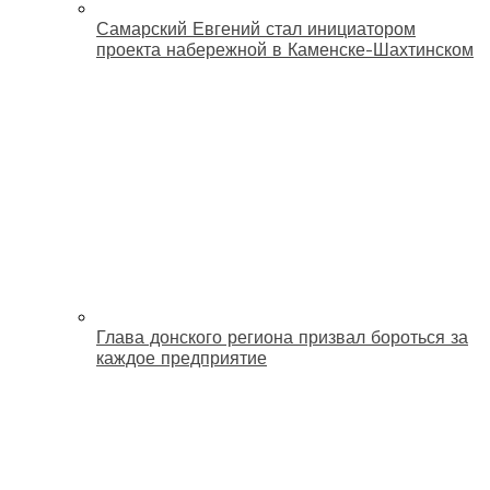
Самарский Евгений стал инициатором
проекта набережной в Каменске-Шахтинском
Глава донского региона призвал бороться за
каждое предприятие