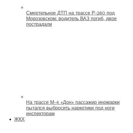
Смертельное ДТП на трассе Р-260 под
Морозовском: водитель ВАЗ погиб, двое
пострадали
На трассе М-4 «Дон» пассажир иномарки
пытался выбросить наркотики под ноги
инспекторам
ЖКХ