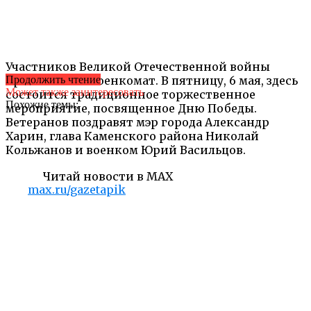
Участников Великой Отечественной войны
пригласили в военкомат. В пятницу, 6 мая, здесь
Продолжить чтение
Может также заинтересовать
состоится традиционное торжественное
Похожие темы:
мероприятие, посвященное Дню Победы.
Ветеранов поздравят мэр города Александр
Харин, глава Каменского района Николай
Кольжанов и военком Юрий Васильцов.
Читай новости в MAX
max.ru/gazetapik