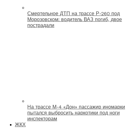
Смертельное ДТП на трассе Р-260 под
Морозовском: водитель ВАЗ погиб, двое
пострадали
На трассе М-4 «Дон» пассажир иномарки
пытался выбросить наркотики под ноги
инспекторам
ЖКХ