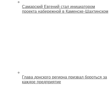
Самарский Евгений стал инициатором
проекта набережной в Каменске-Шахтинском
Глава донского региона призвал бороться за
каждое предприятие