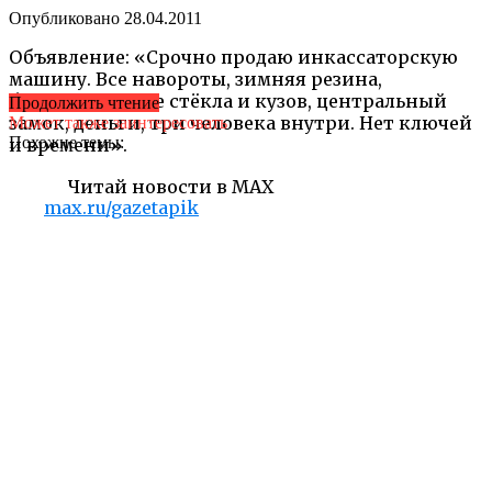
Опубликовано
28.04.2011
Объявление: «Срочно продаю инкассаторскую
машину. Все навороты, зимняя резина,
бронированные стёкла и кузов, центральный
Продолжить чтение
замок, деньги, три человека внутри. Нет ключей
Может также заинтересовать
Похожие темы:
и времени».
Читай новости в MAX
max.ru/gazetapik