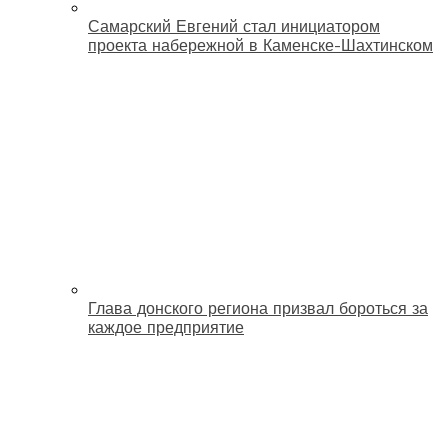
Самарский Евгений стал инициатором
проекта набережной в Каменске-Шахтинском
Глава донского региона призвал бороться за
каждое предприятие