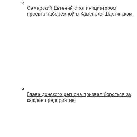
Самарский Евгений стал инициатором
проекта набережной в Каменске-Шахтинском
Глава донского региона призвал бороться за
каждое предприятие