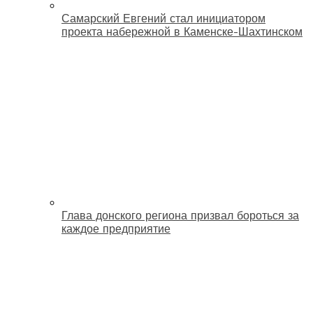
Самарский Евгений стал инициатором
проекта набережной в Каменске-Шахтинском
Глава донского региона призвал бороться за
каждое предприятие