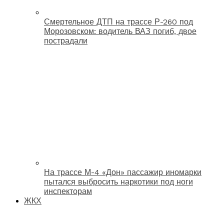
Смертельное ДТП на трассе Р-260 под
Морозовском: водитель ВАЗ погиб, двое
пострадали
На трассе М-4 «Дон» пассажир иномарки
пытался выбросить наркотики под ноги
инспекторам
ЖКХ