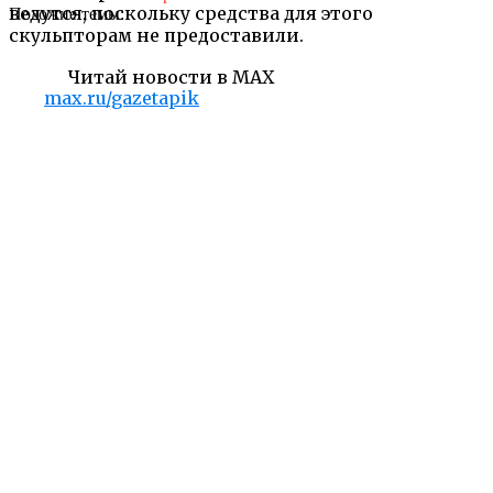
ведутся, поскольку средства для этого
Похожие темы:
скульпторам не предоставили.
Читай новости в MAX
max.ru/gazetapik