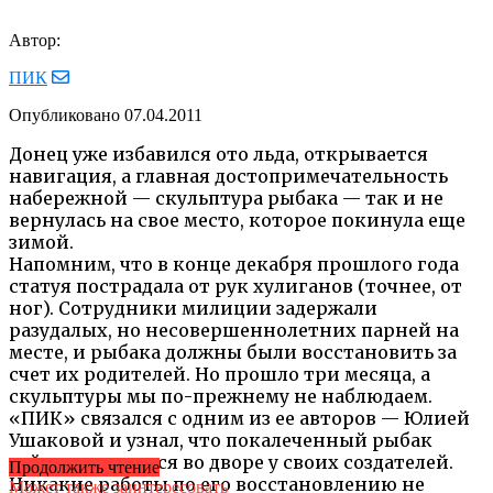
Автор:
ПИК
Опубликовано
07.04.2011
Донец уже избавился ото льда, открывается
навигация, а главная достопримечательность
набережной — скульптура рыбака — так и не
вернулась на свое место, которое покинула еще
зимой.
Напомним, что в конце декабря прошлого года
статуя пострадала от рук хулиганов (точнее, от
ног). Сотрудники милиции задержали
разудалых, но несовершеннолетних парней на
месте, и рыбака должны были восстановить за
счет их родителей. Но прошло три месяца, а
скульптуры мы по-прежнему не наблюдаем.
«ПИК» связался с одним из ее авторов — Юлией
Ушаковой и узнал, что покалеченный рыбак
сейчас находится во дворе у своих создателей.
Продолжить чтение
Никакие работы по его восстановлению не
Может также заинтересовать