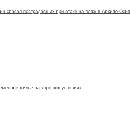
ин спасал пострадавших при атаке на пляж в Архипо‑Оси
еменное жилье на хороших условиях