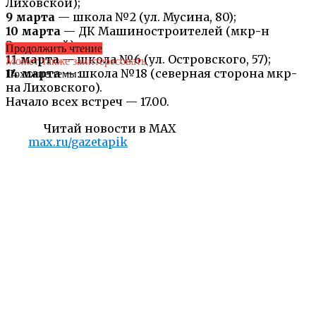
Лиховской);
9 марта
— школа №2 (ул. Мусина, 80);
10 марта
— ДК Машиностроителей (мкр-н
Заводской);
Продолжить чтение
11 марта
— школа №6 (ул. Островского, 57);
Может также заинтересовать
14 марта
— школа №18 (северная сторона мкр-
Похожие темы:
на Лиховского).
Начало всех встреч — 17.00.
Читай новости в MAX
max.ru/gazetapik