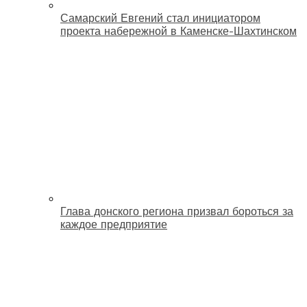
Самарский Евгений стал инициатором
проекта набережной в Каменске-Шахтинском
Глава донского региона призвал бороться за
каждое предприятие