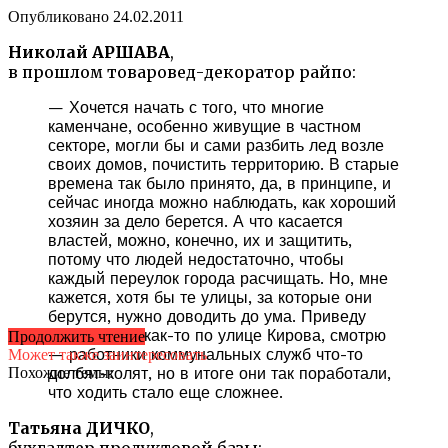
Опубликовано
24.02.2011
Николай АРШАВА
,
в прошлом товаровед-декоратор райпо:
— Хочется начать с того, что многие
каменчане, особенно живущие в частном
секторе, могли бы и сами разбить лед возле
своих домов, почистить территорию. В старые
времена так было принято, да, в принципе, и
сейчас иногда можно наблюдать, как хороший
хозяин за дело берется. А что касается
властей, можно, конечно, их и защитить,
потому что людей недостаточно, чтобы
каждый переулок города расчищать. Но, мне
кажется, хотя бы те улицы, за которые они
берутся, нужно доводить до ума. Приведу
пример: иду как-то по улице Кирова, смотрю
Продолжить чтение
— работники коммунальных служб что-то
Может также заинтересовать
Похожие темы:
долбят-колят, но в итоге они так поработали,
что ходить стало еще сложнее.
Татьяна ДИЧКО
,
бухгалтер продуктовой базы: