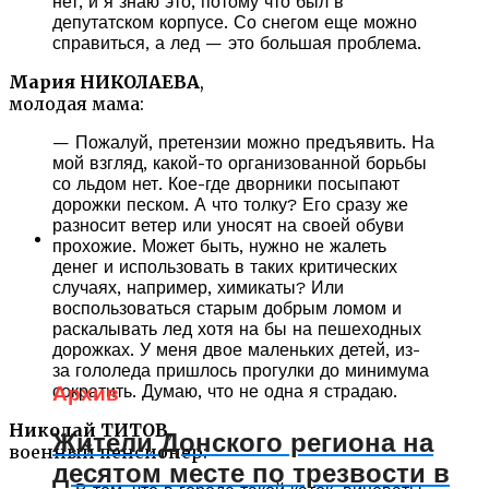
нет, и я знаю это, потому что был в
депутатском корпусе. Со снегом еще можно
справиться, а лед — это большая проблема.
Мария НИКОЛАЕВА
,
молодая мама:
— Пожалуй, претензии можно предъявить. На
мой взгляд, какой-то организованной борьбы
со льдом нет. Кое-где дворники посыпают
дорожки песком. А что толку? Его сразу же
разносит ветер или уносят на своей обуви
прохожие. Может быть, нужно не жалеть
денег и использовать в таких критических
случаях, например, химикаты? Или
воспользоваться старым добрым ломом и
раскалывать лед хотя на бы на пешеходных
дорожках. У меня двое маленьких детей, из-
за гололеда пришлось прогулки до минимума
сократить. Думаю, что не одна я страдаю.
Архив
Николай ТИТОВ
,
Жители Донского региона на
военный пенсионер:
десятом месте по трезвости в