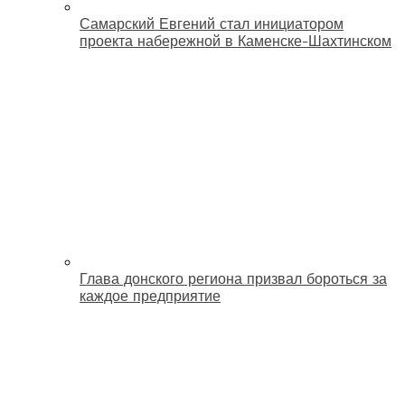
Самарский Евгений стал инициатором
проекта набережной в Каменске-Шахтинском
Глава донского региона призвал бороться за
каждое предприятие