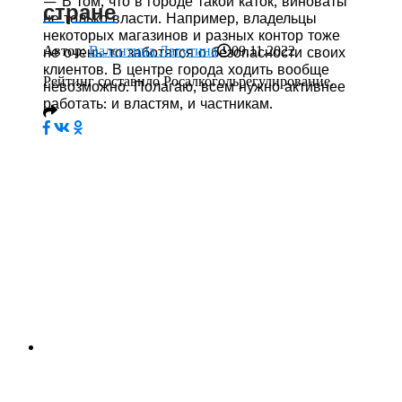
— В том, что в городе такой каток, виноваты
стране
не только власти. Например, владельцы
некоторых магазинов и разных контор тоже
Автор:
Валентина Лагутина
09.11.2022
не очень-то заботятся о безопасности своих
клиентов. В центре города ходить вообще
Рейтинг составило Росалкогольрегулирование.
невозможно. Полагаю, всем нужно активнее
работать: и властям, и частникам.