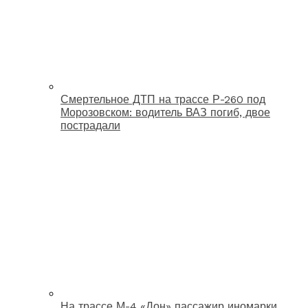
Смертельное ДТП на трассе Р-260 под
Морозовском: водитель ВАЗ погиб, двое
пострадали
На трассе М-4 «Дон» пассажир иномарки