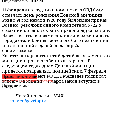
Опубликовано
10.02.2011
11 февраля
сотрудники каменского ОВД будут
отмечать
день рождения Донской милиции
.
Ровно 91 год назад в 1920 году был издан приказ
Военно-революционного комитета за №22 о
создании органов охраны правопорядка на Дону.
Известно, что первыми милиционерами нашего
города стали бойцы частей особого назначения
и их основной задачей была борьба с
бандитизмом.
Хочется поздравить с этой датой всех каменских
милиционеров и особенно ветеранов. В
следующем году с днем Донской милиции
придется поздравлять полицейских. 7 февраля
2011 года Президент РФ Д.А. Медведев подписал
Продолжить чтение
закон «О полиции». 1 марта закон вступит в
Может также заинтересовать
Похожие темы:
силу.
Читай новости в MAX
max.ru/gazetapik