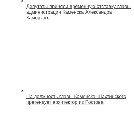
Депутаты приняли временную отставку главы
администрации Каменска Александра
Камоцкого
На должность главы Каменска-Шахтинского
претендует архитектор из Ростова