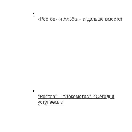
«Ростов» и Альба – и дальше вместе!
“Ростов” – “Локомотив”: “Сегодня
уступаем…”