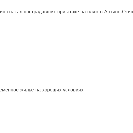
ин спасал пострадавших при атаке на пляж в Архипо‑Оси
еменное жилье на хороших условиях