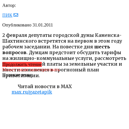
Автор:
ПИК
Опубликовано
31.01.2011
2 февраля депутаты городской думы Каменска-
Шахтинского встретятся на первом в этом году
рабочем заседании. На повестке дня
шесть
вопросов
. Думцам предстоит обсудить тарифы
на жилищно-коммунальные услуги, рассмотреть
размер арендной платы за земельные участки и
Продолжить чтение
внести изменения в прогнозный план
Может также заинтересовать
Похожие темы:
приватизации.
Читай новости в MAX
max.ru/gazetapik