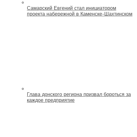
Самарский Евгений стал инициатором
проекта набережной в Каменске-Шахтинском
Глава донского региона призвал бороться за
каждое предприятие