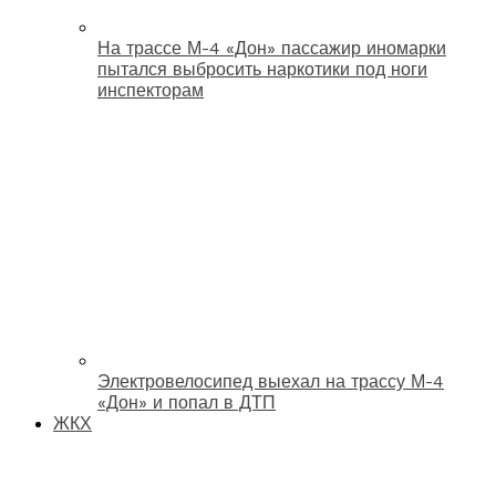
На трассе М-4 «Дон» пассажир иномарки
пытался выбросить наркотики под ноги
инспекторам
Электровелосипед выехал на трассу М-4
«Дон» и попал в ДТП
ЖКХ