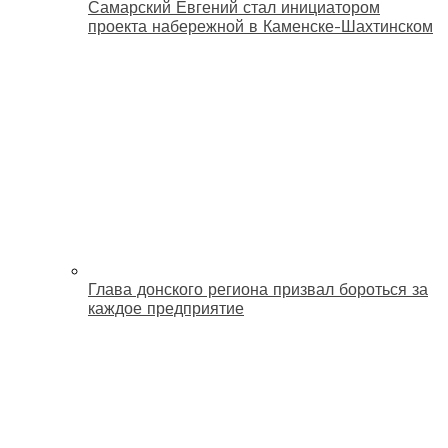
Самарский Евгений стал инициатором
проекта набережной в Каменске-Шахтинском
Глава донского региона призвал бороться за
каждое предприятие