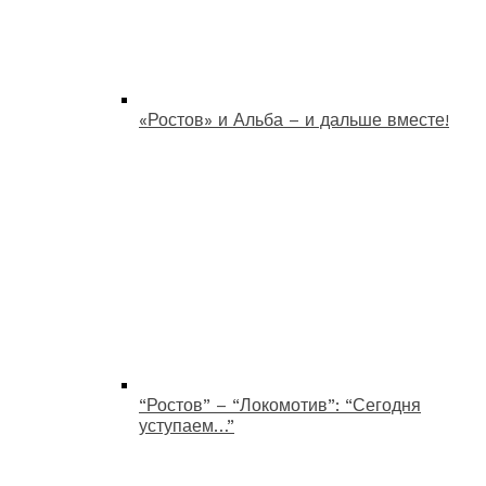
«Ростов» и Альба – и дальше вместе!
“Ростов” – “Локомотив”: “Сегодня
уступаем…”