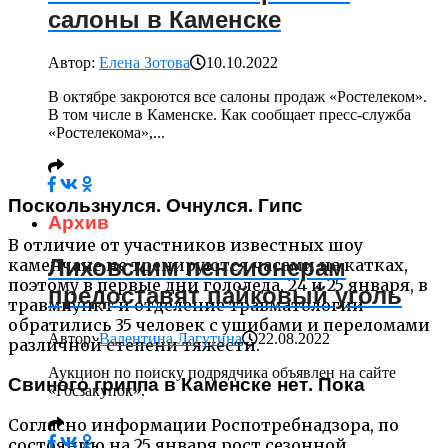
салоны в Каменске
Автор:
Елена Зотова
10.10.2022
В октябре закроются все салоны продаж «Ростелеком».
В том числе в Каменске. Как сообщает пресс-служба
«Ростелекома»,...
Поскользнулся. Очнулся. Гипс
Архив
В отличие от участников известных шоу
Лиховским пенсионерам
каменчане не тренируются часами на катках,
поэтому в первые дни гололеда, 24 и 25 января, в
предоставят пайковый уголь
травмпункт и отделение травматологии
обратились 35 человек с ушибами и переломами
Автор:
Валентина Лагутина
22.08.2022
различной степени тяжести.
Аукцион по поиску подрядчика объявлен на сайте
Свиного гриппа в Каменске нет. Пока
«Госзакупок».
Согласно информации Роспотребнадзора, по
состоянию на 25 января рост сезонной