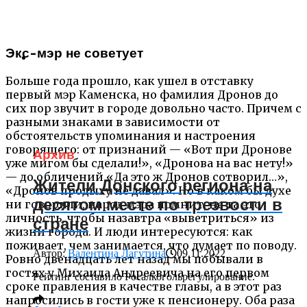
Экс-мэр не советует
Больше года прошло, как ушел в отставку
первый мэр Каменска, но фамилия Дронов до
сих пор звучит в городе довольно часто. Причем с
разными знаками в зависимости от
обстоятельств упоминания и настроения
говорящего: от признаний — «Вот при Дронове
Архив
уже мигом бы сделали!», «Дронова на вас нету!»
— до обличений «Да это ж Дронов сотворил…»,
Жители Донского региона на
«Дронов продыху не давал». Но в каком бы духе
десятом месте по трезвости в
ни говорили, народ мэра помнит, не та это
личность, чтобы назавтра «выветриться» из
стране
жизни города. И люди интересуются: как
поживает, чем занимается, что думает по поводу.
Автор:
Валентина Лагутина
09.11.2022
Ровно двенадцать лет назад мы побывали в
гостях у Михаила Андреевича на его первом
Рейтинг составило Росалкогольрегулирование.
сроке правления в качестве главы, а в этот раз
напросились в гости уже к пенсионеру. Оба раза