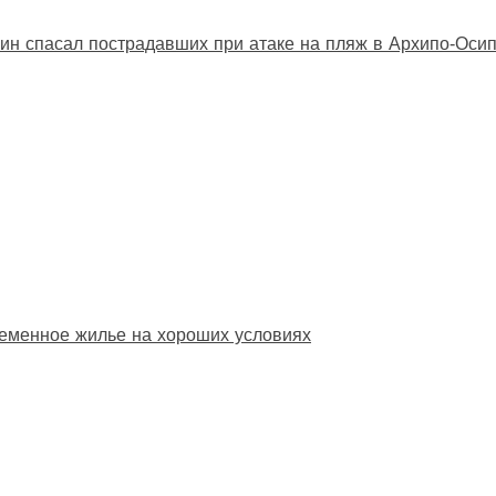
ин спасал пострадавших при атаке на пляж в Архипо‑Оси
еменное жилье на хороших условиях