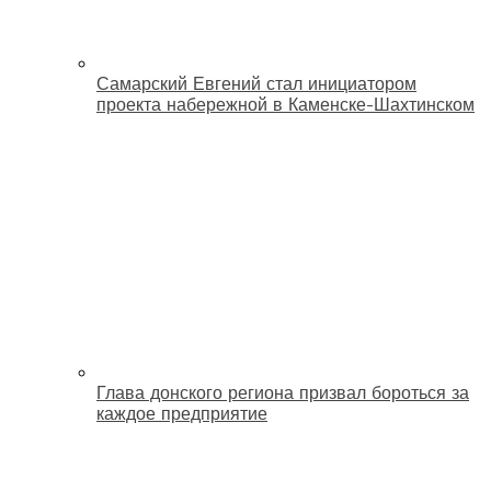
Самарский Евгений стал инициатором
проекта набережной в Каменске-Шахтинском
Глава донского региона призвал бороться за
каждое предприятие