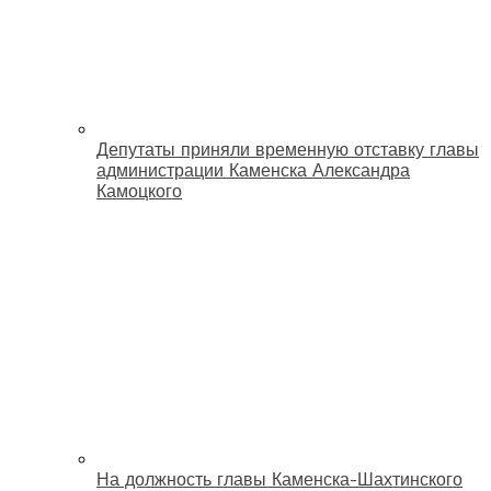
Депутаты приняли временную отставку главы
администрации Каменска Александра
Камоцкого
На должность главы Каменска-Шахтинского